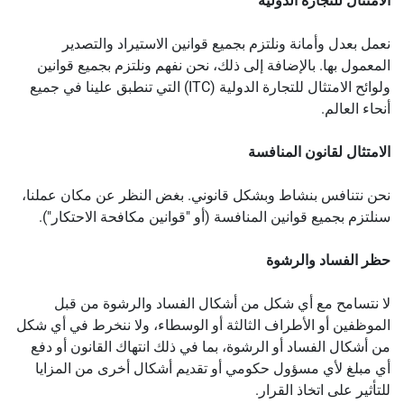
الامتثال للتجارة الدولية
نعمل بعدل وأمانة ونلتزم بجميع قوانين الاستيراد والتصدير
المعمول بها. بالإضافة إلى ذلك، نحن نفهم ونلتزم بجميع قوانين
ولوائح الامتثال للتجارة الدولية (ITC) التي تنطبق علينا في جميع
أنحاء العالم.
الامتثال لقانون المنافسة
نحن نتنافس بنشاط وبشكل قانوني. بغض النظر عن مكان عملنا،
سنلتزم بجميع قوانين المنافسة (أو "قوانين مكافحة الاحتكار").
حظر الفساد والرشوة
لا نتسامح مع أي شكل من أشكال الفساد والرشوة من قبل
الموظفين أو الأطراف الثالثة أو الوسطاء، ولا ننخرط في أي شكل
من أشكال الفساد أو الرشوة، بما في ذلك انتهاك القانون أو دفع
أي مبلغ لأي مسؤول حكومي أو تقديم أشكال أخرى من المزايا
للتأثير على اتخاذ القرار.