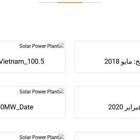
Vietnam_100.5ميغاواط_التاريخ: فبراير 019
etnam_330MW_Date