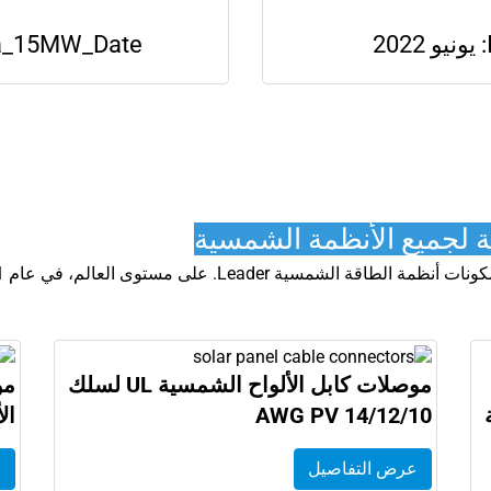
Arabia_15MW_Date السعودية:
 لجميع الأنظمة الشمسية
موصلات كابل الألواح الشمسية UL لسلك
مو
14/12/10 AWG PV
ال
عرض التفاصيل
ع