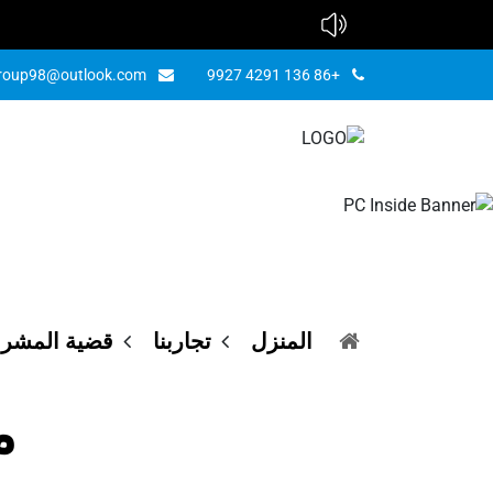
group98@outlook.com
+86 136 4291 9927
ا
محط
المنزل
تجاربنا
قضية المشر
م