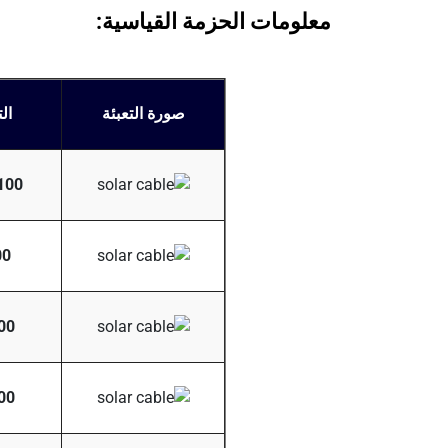
معلومات الحزمة القياسية:
صورة التعبئة
ال
100 متر/دحر
200 م
100 متر
500 متر