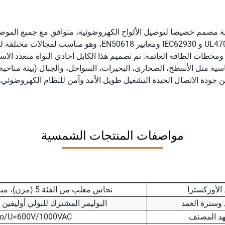
LEAD® هو كابل مرن للغاية مصمم خصيصا لتوصيل الألواح الكهروضوئية، متوافق مع جم
مثل TUV/UL/IEC/CE/RETIE، متوافق مع معايير UL4703 و IEC62930
طات الطاقة العائمة. تم تصميم هذا الكابل أحادي النواة متعدد الاستخ
سية مثل الأسطح، الصحارى، البحيرات، السواحل، والجبال (بيئة مناخي
 جودة الاتصال الجيدة التشغيل طويل الأمد وآمن للنظام الكهروضوئ
مواصفات المنتجات الشمسية
 الأوركسترا
نحاس معلب من الفئة 5 (مرن)، مبني على EN 60228 وIEC 60228
 وسترة الغمد
البوليمر المشترك للبولي أوليفين
هد المصنف
Uo/U=600V/1000VAC