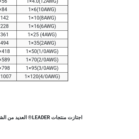
56×0.3
(12AWG)1×4.0
84×0.3
(10AWG)1×6
142×0.3
(8AWG)1×10
228×0.3
(6AWG)1×16
361×0.3
(4AWG) 1×25
494×0.3
(2AWG)1×35
418×0.39
(1/0AWG)1×50
589×0.39
(2/0AWG)1×70
798×0.39
(3/0AWG)1×95
1007×0.39
(4/0AWG)1×120
اجتازت منتجات LEADER® العديد من الشهادات الدولية مثل TUV Rheinland، UL، JET، DEKRA، Colombia RETIE، شهادة CPR الأوروبية، CE، وROHS.