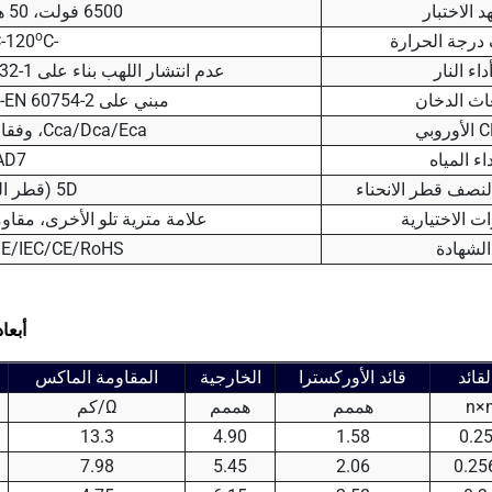
د الاختبار
6500 فولت، 50 هرتز، 10 دقائق
o
درجة الحرارة
-40
C
-120
داء النار
عدم انتشار اللهب بناء على UNE-EN 60332-1 و IEC 60332-1
عاث الدخان
مبني على UNE-EN 60754-2 و IEC 60754-2.
روبي
Cca/Dca/Eca، وفقا لمعيار EN 50575
داء المياه
AD7
 لنصف قطر الانحناء
5D (قطر الكابل D)
ات الاختيارية
علامة مترية تلو الأخرى، مقاو
الشهادة
IE/IEC/CE/RoHS
أبعاد
لقائد
قائد الأوركسترا
الخارجية
المقاومة الماكس
n×
هممم
هممم
Ω/كم
13.3
4.90
1.58
7.98
5.45
2.06