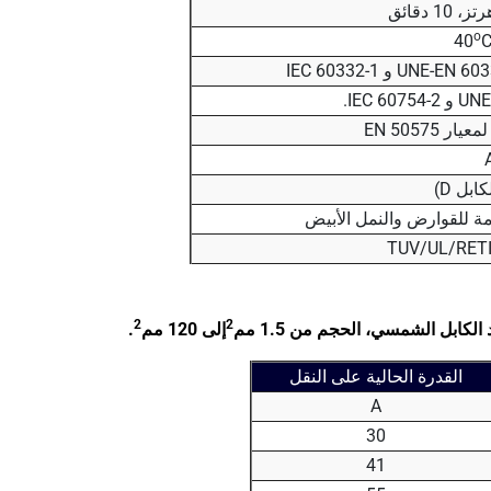
o
C
مة للقوارض والنمل الأبيض
TUV/UL/RET
2
2
 الكابل الشمسي، الحجم من 1.5 مم
إلى 120 مم
.
القدرة الحالية على النقل
A
30
41