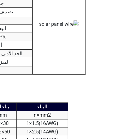
جه
تصنيف 
أ
انب
CPR الأو
أ
الحد الأدنى
الميز
البناء
بناء ا
mm
n×mm2
30×0.25
(16AWG)1×1.5
50×0.256
(14AWG)1×2.5