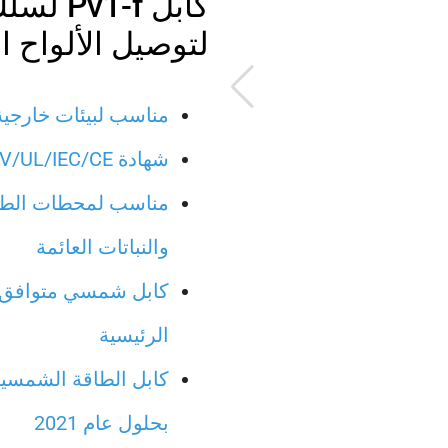
كابل -f
لتوصيل الألواح 
مناسب لبيئات خارجية
شهادة TUV/UL/IEC/CE وعمر المنتج لمدة 25 سنة
مناسب لمحطات الطاق
والنباتات العائمة
كابل شمسي متوافق 
الرئيسية
بحلول عام 2021