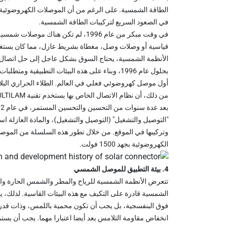
الطاقة الشمسية. على الرغم من أن الموصلات الكهروضوئية 
في الصعود السريع لتركيبات الطاقة الشمسية.
في وقت مبكر من عام 1996، لم تكن هنا
قياسية أو وصلات وصل، مغطاة بشريط عازل، مما كان يستغرق 
الأنظمة الشمسية، يحتاج السوق بشكل عاجل إلى حل اتصال
بحلول عام 1996، وبناء على هذه البيئات التطبيق
أول موصل كهروضوئي فعلي في العالم. الطلاء الحراري البلاس
من ذلك، أن نظام الاتصال الخاص بها يستخدم تقنية MULTILAM لضمان الاستقرار الدائم للعلاقة.
وتركيبها في الموقع. من خلال تطور هذه السلسلة من الموصل
الكهروضوئية بجهد 1500 فولت.
4
. بيئة التطبيق للموصل الشمسي
تتعرض الأنظمة الشمسية للرياح والمطر والشمس الحارة والت
الشمسية قادرة على التكيف مع هذه البيئات القاسية. لذلك، 
فوق البنفسجية، بل يجب أن تكون محمية باللمس، وذات قدرة 
انخفاض مقاومة التلامس يعد أيضا اعتبارا مهما. يجب أن يستمر ه