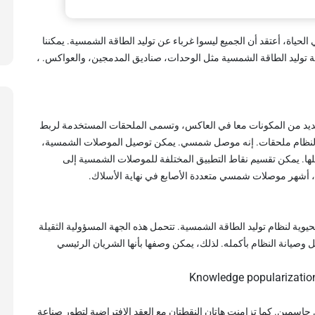
الحياة، أعتقد أن الجميع ليسوا غرباء عن توليد الطاقة الشمسية. يمكننا
توليد الطاقة الشمسية مثل الوحدات، صناديق المدمجين، والعواكس. ،
عديد من المكونات معا في العاكس، وتسمى الملحقات المستخدمة لربط
النظام ملحقات. إنه موصل شمسي. يمكن توصيل الموصلات الشمسية،
ها. يمكن تقسيم نقاط التطبيق المختلفة للموصلات الشمسية إلى
، أشهر موصلات شمسي متعددة الأصابع في نهاية الأسلاك.
وية لنظام توليد الطاقة الشمسية. تتحمل هذه الجهة المسؤولية الثقيلة
ل وصيانة النظام بأكمله. لذلك، يمكن وصفها بأنها الشريان الرئيسي
موصلات الشمسية، كان عامي 1996 و2002 عامين حاسمين. كما تزامنت هاتان النقطتان مع العقد الافتراضية لتطور صناعة