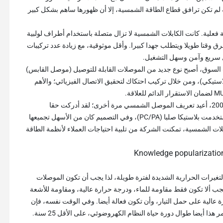
لم تكن ترافق قطاع الطاقة الشمسية، إلا أن ظهورها ساهم بشكل كبير
ك موصلات شمسية فعلية. كانت الكابلات الشمسية لا تزال متصلة باستخدام أطراف لولبية
وقتا طويلا ويتطلب جهدا كبيرا. وأقل موثوقية، مع زيادة عدد تركيبات
 سريع وآمن وسهل التشغيل.
ية ومتطلبات السوق، أصبح نوع جديد من الموصلات القابلة للتوصيل (موصل القابس)
تيكي)، ومن خلال تركيب احتكاك لتحقيق الاتصال الفيزيائي؛ والأهم
بعد عدة سنوات من التحسين والتحسين المستمر، في عام 2002، أعيد تعريف الموصل الشمسي مرة أخرى؛ لقد أدركت حقا
"التوصيل والتشغيل" (التوصيل والتشغيل)، والمادة العازلة استخدمت بلاستيكا صلبا (PC/PA)، وفي التصميم كان من الأسهل تجميعها
ات الشمسية، تمكنت الشركة من تلبية احتياجات العملاء لأنظمة الطاقة
غيرات الحرارية الشديدة لفترة طويلة، لذا يجب أن تكون الموصلات
يجب ألا تكون فقط مقاومة للماء، ودرجة حرارة عالية، ومقاومة للأشعة
عالية على حمل التيار، وأن تكون فعالة أيضا. وفي الوقت نفسه، فإن
ذا أيضا طوال دورة حياة النظام الكهروضوئي، على الأقل 25 سنة.