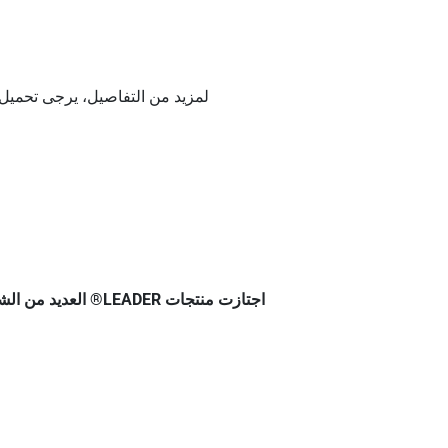
لمزيد من التفاصيل، يرجى تحميل مل
اجتازت منتجات LEADER® العديد من الشهادات الدولية مثل TUV Rheinland، UL، JET، DEKRA، Colombia RETIE، شهادة CPR الأوروبية، CE، وROHS.