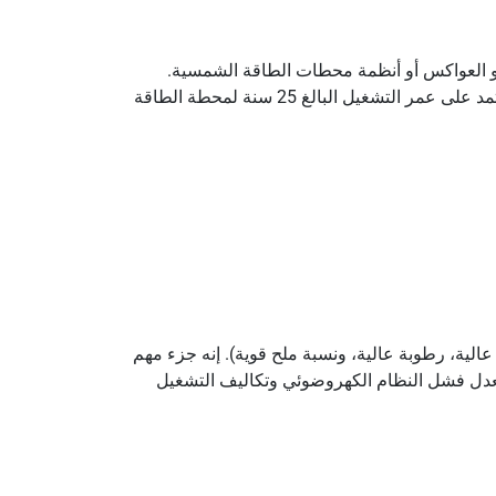
نة والبسيطة أو العواكس أو أنظمة محطات الطاقة الشمسية.
شهادة بمعايير TUV/UL/IEC/CE، مناسبة لكابلات الطاقة الشمسية الكهروضوئية بحجم Ø2.5-Ø16mm². تصميم الموصل يعتمد على عمر التشغيل البالغ 25 سنة لمحطة الطاقة
لية، رطوبة عالية، ونسبة ملح قوية). إنه جزء مهم
عدل فشل النظام الكهروضوئي وتكاليف التشغيل