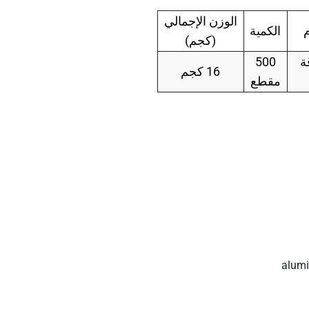
الوزن الإجمالي
م
الكمية
(كجم)
ة
500
16 كجم
مقطع