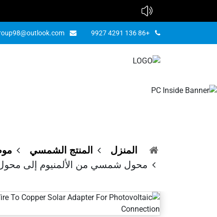
group98@outlook.com
+86 136 4291 9927
محول شمسي
ا
شمسي نحا
المنزل
المنتج الشمسي
موص
محول شمسي من الألمنيوم إلى محول