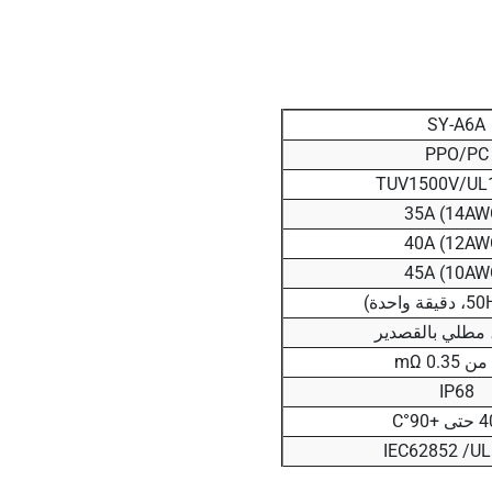
SY-A6A
PPO/PC
TUV1500V/UL
35A (14AW
40A (12AW
45A (10AW
مطلي بالقصدير
0.35 mΩ
IP68
IEC62852 /U