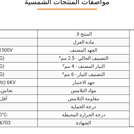
مواصفات المنتجات الشمسية
المنتج لا.
مادة العزل
الجهد المصنف
1500V
التصنيف الحالي - 2.5 مم²
G)
التيار المصنف - 4 مم²
G)
التصنيف التيار - 6 مم²
G)
جهد الاختبار
6KV (50Hz، دقيقة واحدة)
مواد التلامس
نحاس، 
مقاومة التلامس
أقل من 
درجة الحماية
درجة الحرارة المحيطة
-40°C حتى +90°C
الشهادة
L6703