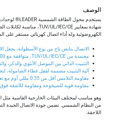
الوصف
يستخدم محول 
الكهروضوئية وله أداء اتصال كهربائي مستقر على ال
الاتصال بنابض تاج من نوع الأسطوانة، يجعل الاتص
معتمدة من TUV/UL/IEC/CE، متوافقة مع 2000+ موصل وحدات شمسية شهيرة.
التثبيت الذاتي بين الموصل الأنثوي والذكر، و
آلية التثبيت مصممة لقفل غطاء الصامولة، لتجن
مقاومة التلامس أقل من 0.35 مللي أوم مع تعدد التلامس، وتسخين أقل واستهلاك طاقة منخفض.
مقاومة قوية للشيخوخة ومقاومة للأشعة فوق ا
وهو مناسب لمختلف البيئات الخارجية القاسية مثل ال
من النظام الشمسي. تضمن جودة الاتصال الجيدة ال
اللاحقة.