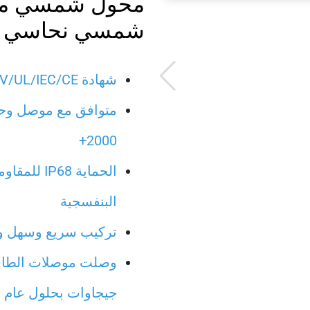
محول شمسي من ا
شمسي نحاسي لل
شهادة TUV/UL/IEC/CE وعمر المنتج لمدة 25 سنة
متوافق مع موصل وحد
2000+
الحماية 68
البنفسجية
تركيب سريع وسهل وا
جيجاوات بحلول عام 2021